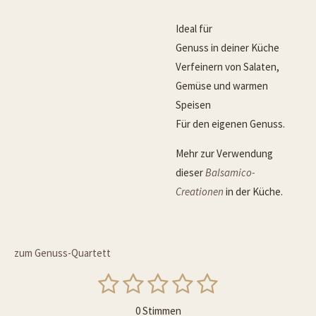
Ideal für
Genuss in deiner Küche
Verfeinern von Salaten,
Gemüse und warmen
Speisen
Für den eigenen Genuss.
Mehr zur Verwendung
dieser
Balsamico-
Creationen
in der Küche.
zum Genuss-Quartett
1
2
3
4
5
B
B
e
S
S
S
S
S
e
w
0 Stimmen