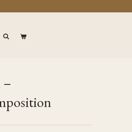
 –
mposition