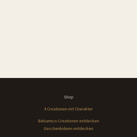
Shop
4 Creationen mit Charakter
Balsamico-Creationen entdecken
Geschenkideen e
ntdecken